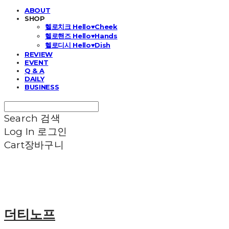
ABOUT
SHOP
헬로치크 Hello♥Cheek
헬로핸즈 Hello♥Hands
헬로디시 Hello♥Dish
REVIEW
EVENT
Q & A
DAILY
BUSINESS
Search
검색
Log In
로그인
Cart
장바구니
더티노프