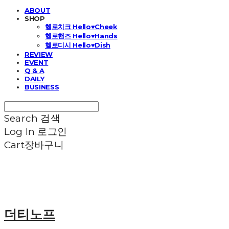
ABOUT
SHOP
헬로치크 Hello♥Cheek
헬로핸즈 Hello♥Hands
헬로디시 Hello♥Dish
REVIEW
EVENT
Q & A
DAILY
BUSINESS
Search
검색
Log In
로그인
Cart
장바구니
더티노프