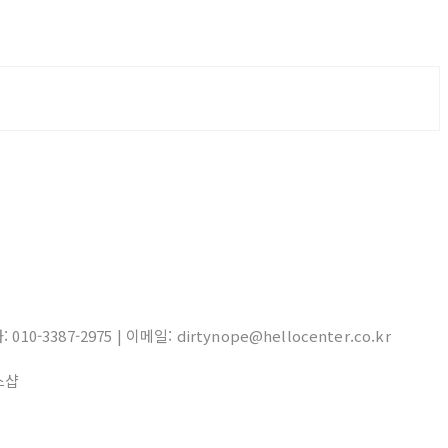
10-3387-2975 | 이메일: dirtynope@hellocenter.co.kr
스샵