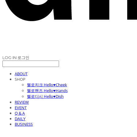
LOG IN
로그인
ABOUT
SHOP
헬로치크 Hello♥Cheek
헬로핸즈 Hello♥Hands
헬로디시 Hello♥Dish
REVIEW
EVENT
Q & A
DAILY
BUSINESS