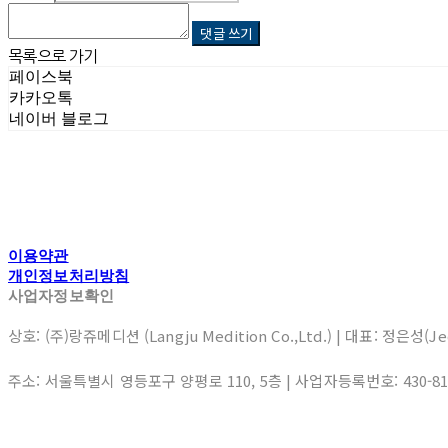
댓글 쓰기
목록으로 가기
페이스북
카카오톡
네이버 블로그
이용약관
개인정보처리방침
사업자정보확인
상호: (주)랑쥬메디션 (Langju Medition Co.,Ltd.) | 대표: 정은성(J
주소: 서울특별시 영등포구 양평로 110, 5층 | 사업자등록번호:
430-8