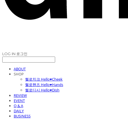
LOG IN
로그인
ABOUT
SHOP
헬로치크 Hello♥Cheek
헬로핸즈 Hello♥Hands
헬로디시 Hello♥Dish
REVIEW
EVENT
Q & A
DAILY
BUSINESS