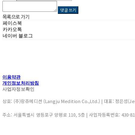
댓글 쓰기
목록으로 가기
페이스북
카카오톡
네이버 블로그
이용약관
개인정보처리방침
사업자정보확인
상호: (주)랑쥬메디션 (Langju Medition Co.,Ltd.) | 대표: 정은성(J
주소: 서울특별시 영등포구 양평로 110, 5층 | 사업자등록번호:
430-8