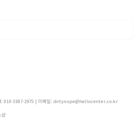
10-3387-2975 | 이메일: dirtynope@hellocenter.co.kr
스샵