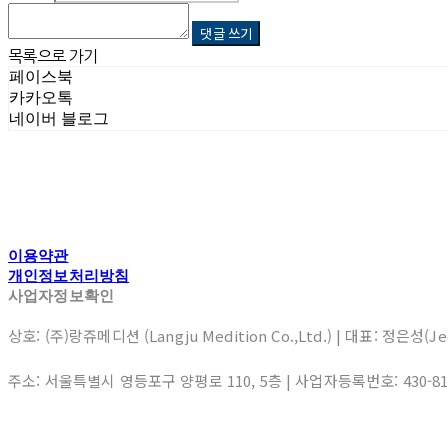
댓글 쓰기
목록으로 가기
페이스북
카카오톡
네이버 블로그
이용약관
개인정보처리방침
사업자정보확인
상호: (주)랑쥬메디션 (Langju Medition Co.,Ltd.) | 대표: 정은성(J
주소: 서울특별시 영등포구 양평로 110, 5층 | 사업자등록번호:
430-8