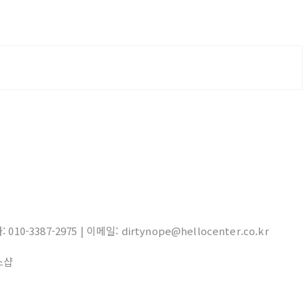
10-3387-2975 | 이메일: dirtynope@hellocenter.co.kr
스샵