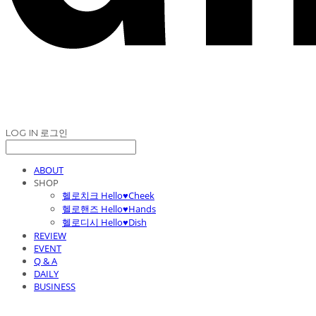
LOG IN
로그인
ABOUT
SHOP
헬로치크 Hello♥Cheek
헬로핸즈 Hello♥Hands
헬로디시 Hello♥Dish
REVIEW
EVENT
Q & A
DAILY
BUSINESS