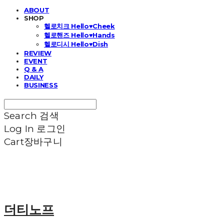
ABOUT
SHOP
헬로치크 Hello♥Cheek
헬로핸즈 Hello♥Hands
헬로디시 Hello♥Dish
REVIEW
EVENT
Q & A
DAILY
BUSINESS
Search
검색
Log In
로그인
Cart
장바구니
더티노프