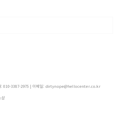
10-3387-2975 | 이메일: dirtynope@hellocenter.co.kr
스샵