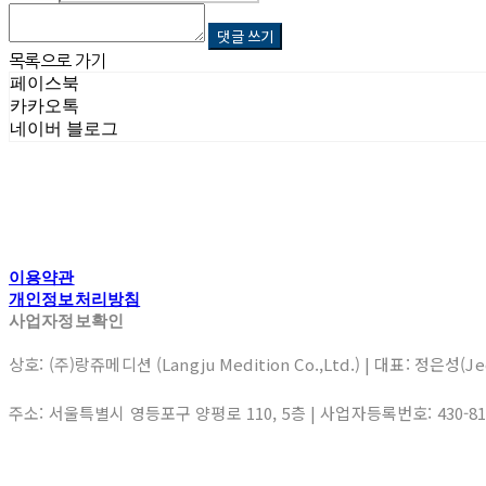
댓글 쓰기
목록으로 가기
페이스북
카카오톡
네이버 블로그
이용약관
개인정보처리방침
사업자정보확인
상호: (주)랑쥬메디션 (Langju Medition Co.,Ltd.) | 대표: 정은성(J
주소: 서울특별시 영등포구 양평로 110, 5층 | 사업자등록번호:
430-8