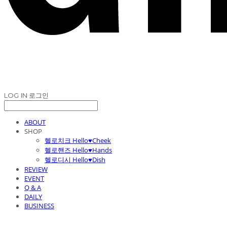
LOG IN
로그인
ABOUT
SHOP
헬로치크 Hello♥Cheek
헬로핸즈 Hello♥Hands
헬로디시 Hello♥Dish
REVIEW
EVENT
Q & A
DAILY
BUSINESS