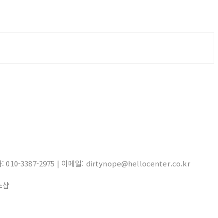
10-3387-2975 | 이메일: dirtynope@hellocenter.co.kr
스샵