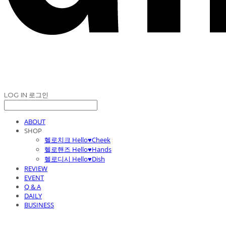
LOG IN
로그인
ABOUT
SHOP
헬로치크 Hello♥Cheek
헬로핸즈 Hello♥Hands
헬로디시 Hello♥Dish
REVIEW
EVENT
Q & A
DAILY
BUSINESS