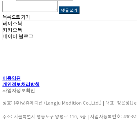
댓글 쓰기
목록으로 가기
페이스북
카카오톡
네이버 블로그
이용약관
개인정보처리방침
사업자정보확인
상호: (주)랑쥬메디션 (Langju Medition Co.,Ltd.) | 대표: 정은성(J
주소: 서울특별시 영등포구 양평로 110, 5층 | 사업자등록번호:
430-8