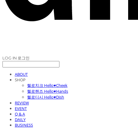
LOG IN
로그인
ABOUT
SHOP
헬로치크 Hello♥Cheek
헬로핸즈 Hello♥Hands
헬로디시 Hello♥Dish
REVIEW
EVENT
Q & A
DAILY
BUSINESS