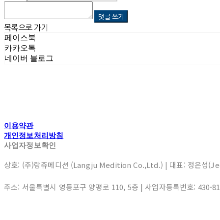
댓글 쓰기
목록으로 가기
페이스북
카카오톡
네이버 블로그
이용약관
개인정보처리방침
사업자정보확인
상호: (주)랑쥬메디션 (Langju Medition Co.,Ltd.) | 대표: 정은성(J
주소: 서울특별시 영등포구 양평로 110, 5층 | 사업자등록번호:
430-8