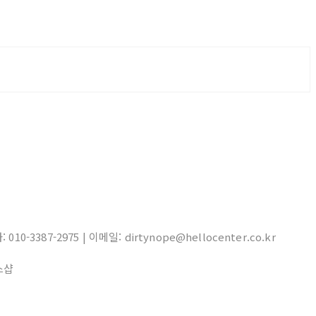
10-3387-2975 | 이메일: dirtynope@hellocenter.co.kr
스샵